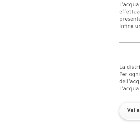
L’acqua 
effettua
presente
Infine u
La distr
Per ogni
dell’acq
L’acqua 
Vai 