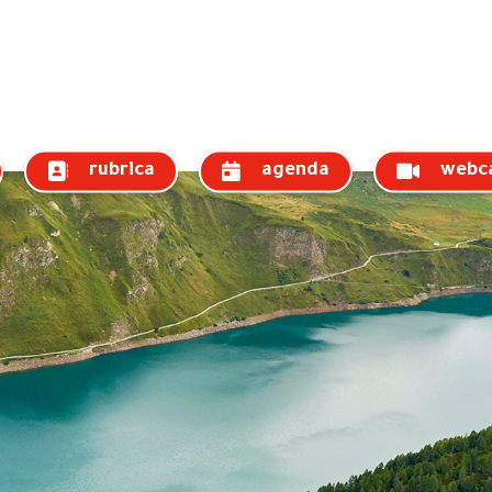
rubrica
agenda
webc