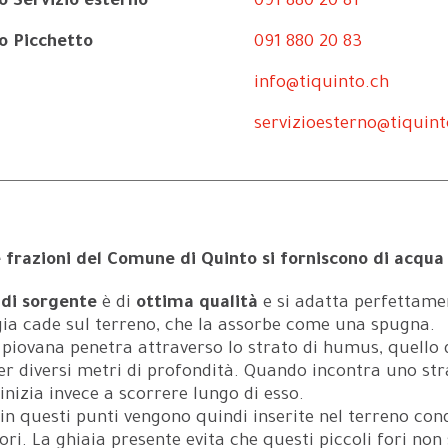
o Servizio esterno
091 880 20 81
o Picchetto
091 880 20 83
info@tiquinto.ch
servizioesterno@tiquint
e frazioni del Comune di Quinto si forniscono di acqua
di sorgente
è di
ottima qualità
e si adatta perfettamen
gia cade sul terreno, che la assorbe come una spugna.
piovana penetra attraverso lo strato di humus, quello di
r diversi metri di profondità. Quando incontra uno stra
inizia invece a scorrere lungo di esso.
in questi punti vengono quindi inserite nel terreno co
fori. La ghiaia presente evita che questi piccoli fori non 