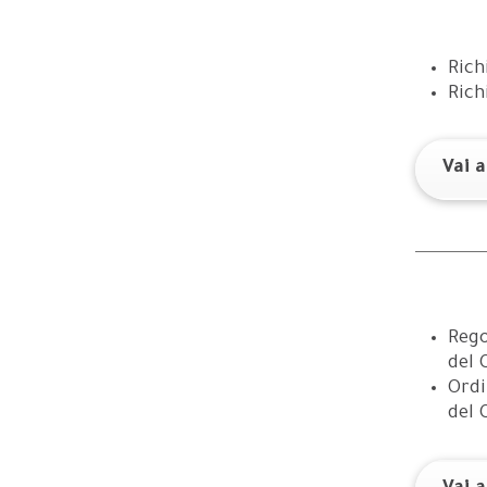
Rich
Rich
Vai 
Rego
del 
Ordi
del 