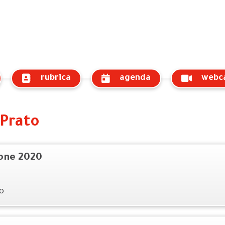
rubrica
agenda
webc
 Prato
ione 2020
o